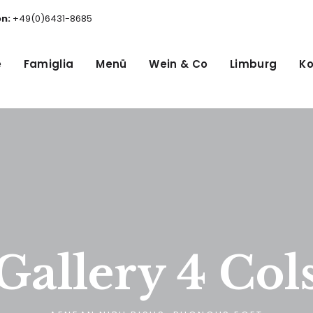
on:
+49(0)6431-8685
e
Famiglia
Menü
Wein & Co
Limburg
Ko
Gallery 4 Col