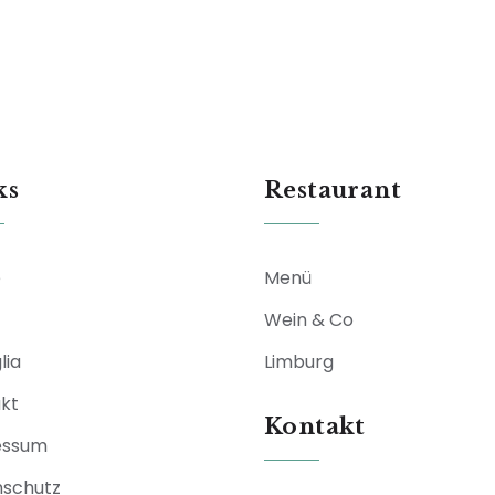
ks
Restaurant
e
Menü
Wein & Co
lia
Limburg
kt
Kontakt
essum
schutz