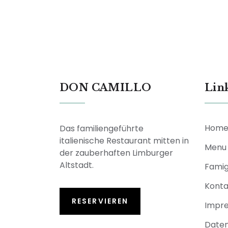
DON CAMILLO
Lin
Hom
Das familiengeführte
italienische Restaurant mitten in
Menu
der zauberhaften Limburger
Altstadt.
Famig
Konta
RESERVIEREN
Impr
Daten